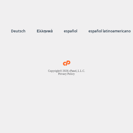
Deutsch
Ελληνικά
español
español latinoamericano
Copyright© 2026 cPanel, L.L.C.
Privacy Policy